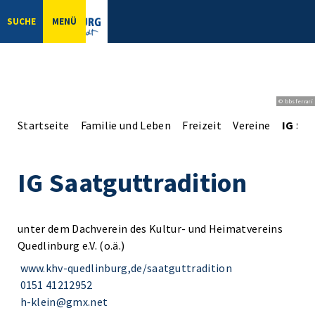
SUCHE
MENÜ
© bbsferrari
Startseite
Familie und Leben
Freizeit
Vereine
IG Sa
IG Saatguttradition
unter dem Dachverein des Kultur- und Heimatvereins
Quedlinburg e.V. (o.ä.)
www.khv-quedlinburg,de/saatguttradition
0151 41212952
h-klein@gmx.net