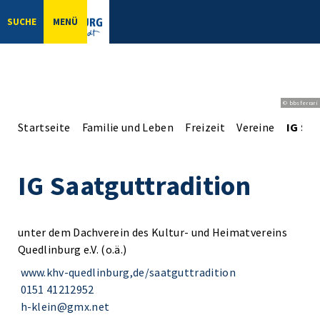
SUCHE
MENÜ
© bbsferrari
Startseite
Familie und Leben
Freizeit
Vereine
IG Sa
IG Saatguttradition
unter dem Dachverein des Kultur- und Heimatvereins
Quedlinburg e.V. (o.ä.)
www.khv-quedlinburg,de/saatguttradition
0151 41212952
h-klein@gmx.net