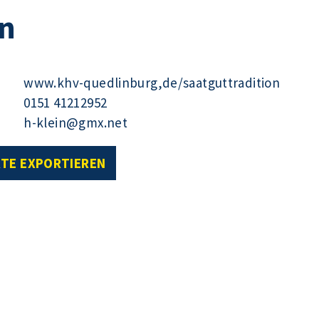
on
www.khv-quedlinburg,de/saatguttradition
0151 41212952
h-klein@gmx.net
RTE EXPORTIEREN