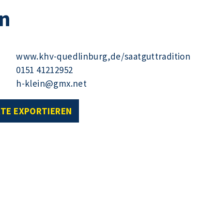
on
www.khv-quedlinburg,de/saatguttradition
0151 41212952
h-klein@gmx.net
RTE EXPORTIEREN