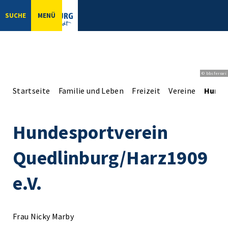
SUCHE
MENÜ
© bbsferrari
Startseite
Familie und Leben
Freizeit
Vereine
Hunde
Hundesportverein
Quedlinburg/Harz1909
e.V.
Frau Nicky Marby