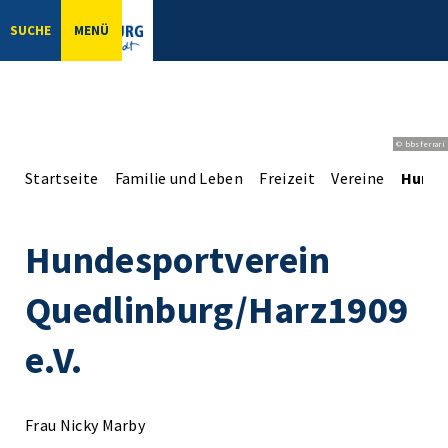
SUCHE
MENÜ
© bbsferrari
Startseite
Familie und Leben
Freizeit
Vereine
Hunde
Hundesportverein
Quedlinburg/Harz1909
e.V.
Frau Nicky Marby