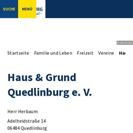
SUCHE
MENÜ
© bbsferrari
Startseite
Familie und Leben
Freizeit
Vereine
Haus &
Haus & Grund
Quedlinburg e. V.
Herr Herbaum
Adelheidstraße 14
06484 Quedlinburg