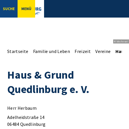
SUCHE
MENÜ
© bbsferrari
Startseite
Familie und Leben
Freizeit
Vereine
Haus &
Haus & Grund
Quedlinburg e. V.
Herr Herbaum
Adelheidstraße 14
06484 Quedlinburg