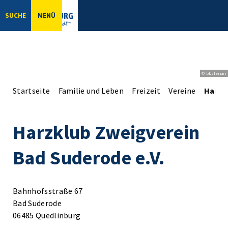
SUCHE
MENÜ
© bbsferrari
Startseite
Familie und Leben
Freizeit
Vereine
Harzk
Harzklub Zweigverein
Bad Suderode e.V.
Bahnhofsstraße 67
Bad Suderode
06485 Quedlinburg