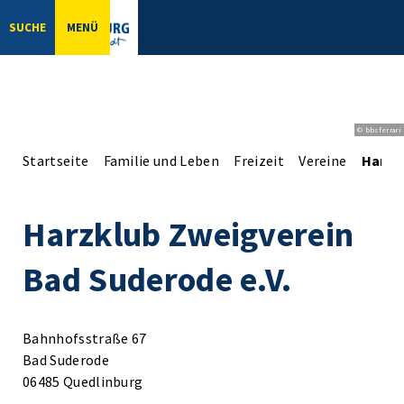
SUCHE
MENÜ
© bbsferrari
Startseite
Familie und Leben
Freizeit
Vereine
Harzk
Harzklub Zweigverein
Bad Suderode e.V.
Bahnhofsstraße 67
Bad Suderode
06485 Quedlinburg