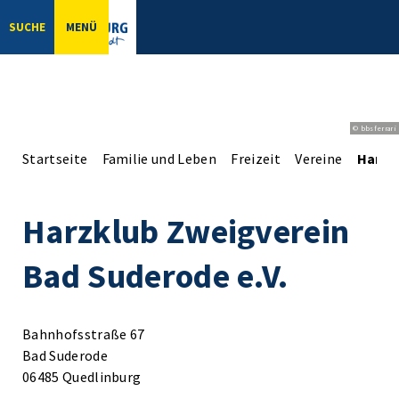
SUCHE
MENÜ
© bbsferrari
Startseite
Familie und Leben
Freizeit
Vereine
Harzk
Harzklub Zweigverein
Bad Suderode e.V.
Bahnhofsstraße 67
Bad Suderode
06485 Quedlinburg