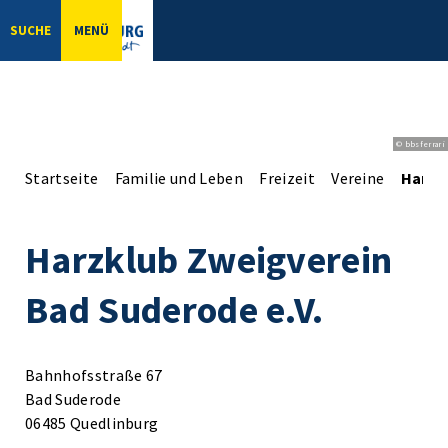
SUCHE
MENÜ
© bbsferrari
Startseite
Familie und Leben
Freizeit
Vereine
Harzk
Harzklub Zweigverein
Bad Suderode e.V.
Bahnhofsstraße 67
Bad Suderode
06485 Quedlinburg