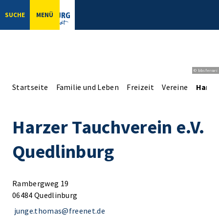
SUCHE
MENÜ
© bbsferrari
Startseite
Familie und Leben
Freizeit
Vereine
Harzer
Harzer Tauchverein e.V.
Quedlinburg
Rambergweg 19
06484 Quedlinburg
junge.thomas@freenet.de