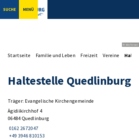
SUCHE
MENÜ
© bbsferrari
Startseite
Familie und Leben
Freizeit
Vereine
Halte
Haltestelle Quedlinburg
Träger: Evangelische Kirchengemeinde
Ägidiikirchhof 4
06484 Quedlinburg
0162 2672047
+49 3946 810153