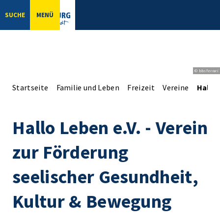
SUCHE
MENÜ
© bbsferrari
Startseite
Familie und Leben
Freizeit
Vereine
Hallo 
Hallo Leben e.V. - Verein
zur Förderung
seelischer Gesundheit,
Kultur & Bewegung