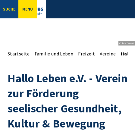
SUCHE
MENÜ
© bbsferrari
Startseite
Familie und Leben
Freizeit
Vereine
Hallo 
Hallo Leben e.V. - Verein
zur Förderung
seelischer Gesundheit,
Kultur & Bewegung