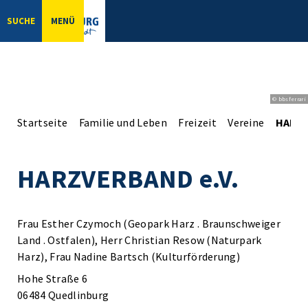
SUCHE
MENÜ
© bbsferrari
Startseite
Familie und Leben
Freizeit
Vereine
HARZV
HARZVERBAND e.V.
Frau Esther Czymoch (Geopark Harz . Braunschweiger
Land . Ostfalen), Herr Christian Resow (Naturpark
Harz), Frau Nadine Bartsch (Kulturförderung)
Hohe Straße 6
06484 Quedlinburg