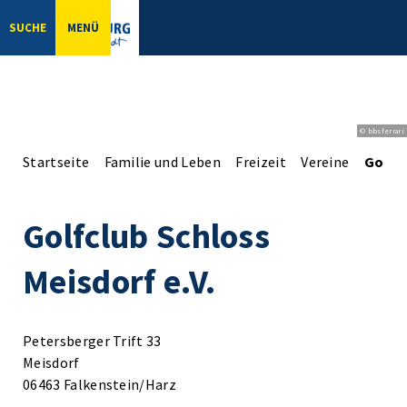
SUCHE
MENÜ
© bbsferrari
Startseite
Familie und Leben
Freizeit
Vereine
Golfcl
Golfclub Schloss
Meisdorf e.V.
Petersberger Trift 33
Meisdorf
06463 Falkenstein/Harz