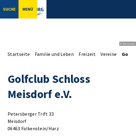
SUCHE
MENÜ
© bbsferrari
Startseite
Familie und Leben
Freizeit
Vereine
Golfcl
Golfclub Schloss
Meisdorf e.V.
Petersberger Trift 33
Meisdorf
06463 Falkenstein/Harz