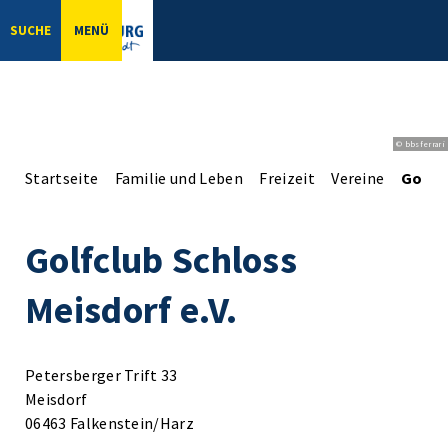
SUCHE
MENÜ
© bbsferrari
Startseite
Familie und Leben
Freizeit
Vereine
Golfcl
Golfclub Schloss
Meisdorf e.V.
Petersberger Trift 33
Meisdorf
06463 Falkenstein/Harz