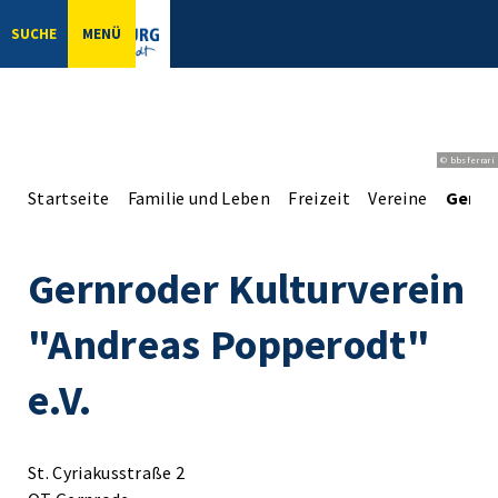
SUCHE
MENÜ
© bbsferrari
Startseite
Familie und Leben
Freizeit
Vereine
Gernr
Gernroder Kulturverein
"Andreas Popperodt"
e.V.
St. Cyriakusstraße 2