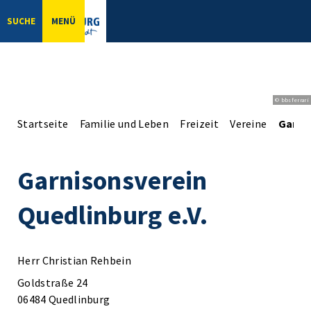
SUCHE
MENÜ
© bbsferrari
Startseite
Familie und Leben
Freizeit
Vereine
Garnis
Garnisonsverein
Quedlinburg e.V.
Herr Christian Rehbein
Goldstraße 24
06484 Quedlinburg