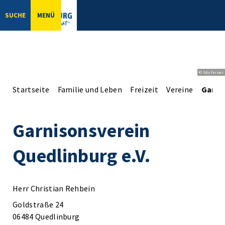
SUCHE
MENÜ
© bbsferrari
Startseite
Familie und Leben
Freizeit
Vereine
Garnis
Garnisonsverein
Quedlinburg e.V.
Herr Christian Rehbein
Goldstraße 24
06484 Quedlinburg