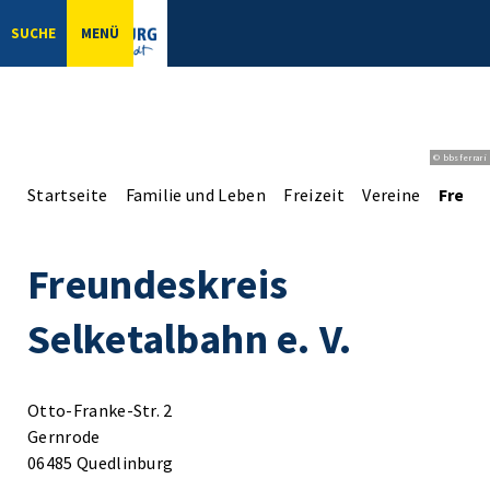
SUCHE
MENÜ
© bbsferrari
Startseite
Familie und Leben
Freizeit
Vereine
Freund
Freundeskreis
Selketalbahn e. V.
Otto-Franke-Str. 2
Gernrode
06485 Quedlinburg