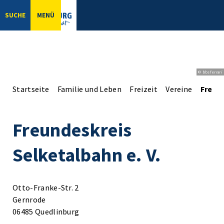
SUCHE
MENÜ
© bbsferrari
Startseite
Familie und Leben
Freizeit
Vereine
Freund
Freundeskreis
Selketalbahn e. V.
Otto-Franke-Str. 2
Gernrode
06485 Quedlinburg