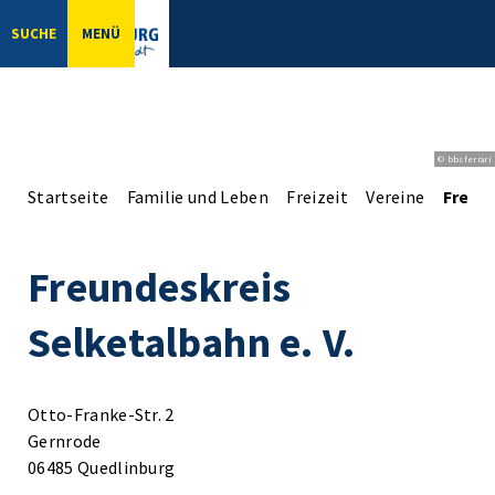
SUCHE
MENÜ
© bbsferrari
Startseite
Familie und Leben
Freizeit
Vereine
Freund
Freundeskreis
Selketalbahn e. V.
Otto-Franke-Str. 2
Gernrode
06485 Quedlinburg