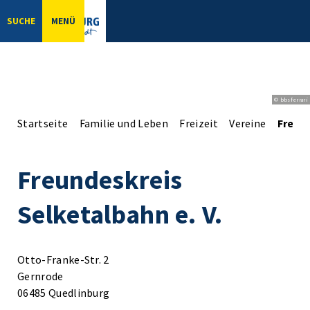
SUCHE
MENÜ
© bbsferrari
Startseite
Familie und Leben
Freizeit
Vereine
Freund
Freundeskreis
Selketalbahn e. V.
Otto-Franke-Str. 2
Gernrode
06485 Quedlinburg