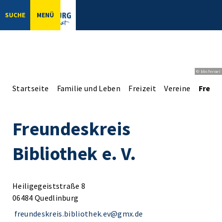
SUCHE
MENÜ
© bbsferrari
Startseite
Familie und Leben
Freizeit
Vereine
Freund
Freundeskreis
Bibliothek e. V.
Heiligegeiststraße 8
06484 Quedlinburg
freundeskreis.bibliothek.ev@gmx.de