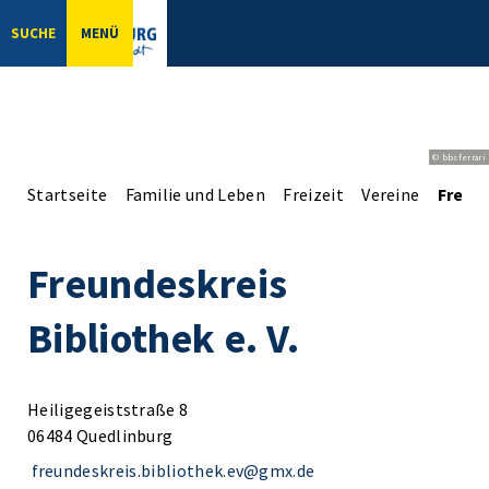
SUCHE
MENÜ
© bbsferrari
Startseite
Familie und Leben
Freizeit
Vereine
Freund
Freundeskreis
Bibliothek e. V.
Heiligegeiststraße 8
06484 Quedlinburg
freundeskreis.bibliothek.ev@gmx.de