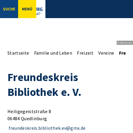
SUCHE
MENÜ
© bbsferrari
Startseite
Familie und Leben
Freizeit
Vereine
Freund
Freundeskreis
Bibliothek e. V.
Heiligegeiststraße 8
06484 Quedlinburg
freundeskreis.bibliothek.ev@gmx.de