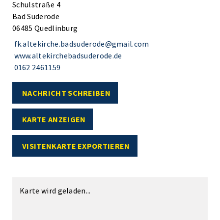
Schulstraße 4
Bad Suderode
06485 Quedlinburg
fk.altekirche.badsuderode@gmail.com
www.altekirchebadsuderode.de
0162 2461159
NACHRICHT SCHREIBEN
KARTE ANZEIGEN
VISITENKARTE EXPORTIEREN
Karte wird geladen...