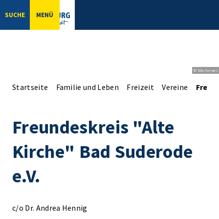
SUCHE
MENÜ
© bbsferrari
Startseite
Familie und Leben
Freizeit
Vereine
Freund
Freundeskreis "Alte
Kirche" Bad Suderode
e.V.
c/o Dr. Andrea Hennig