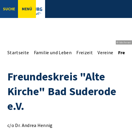
SUCHE
MENÜ
© bbsferrari
Startseite
Familie und Leben
Freizeit
Vereine
Freund
Freundeskreis "Alte
Kirche" Bad Suderode
e.V.
c/o Dr. Andrea Hennig