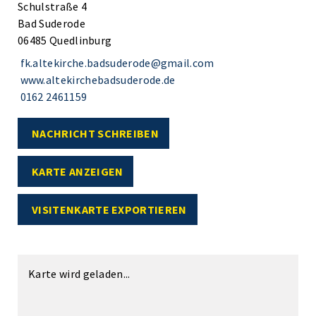
Schulstraße 4
Bad Suderode
06485 Quedlinburg
fk.altekirche.badsuderode@gmail.com
www.altekirchebadsuderode.de
0162 2461159
NACHRICHT SCHREIBEN
KARTE ANZEIGEN
VISITENKARTE EXPORTIEREN
Karte wird geladen...