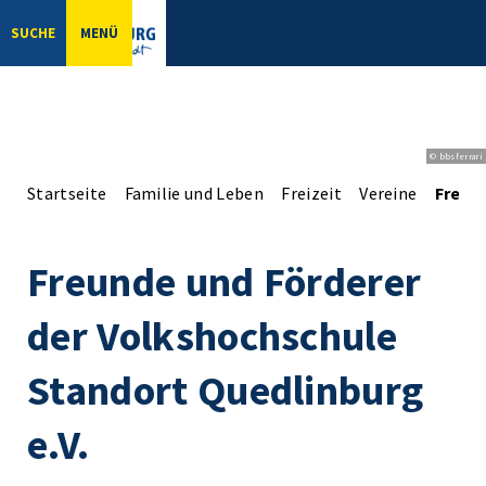
SUCHE
MENÜ
© bbsferrari
Startseite
Familie und Leben
Freizeit
Vereine
Freun
Freunde und Förderer
der Volkshochschule
Standort Quedlinburg
e.V.