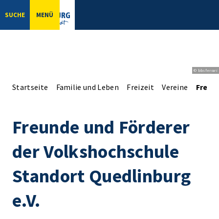
SUCHE
MENÜ
© bbsferrari
Startseite
Familie und Leben
Freizeit
Vereine
Freun
Freunde und Förderer
der Volkshochschule
Standort Quedlinburg
e.V.