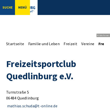
SUCHE
MENÜ
© bbsferrari
Startseite
Familie und Leben
Freizeit
Vereine
Freize
Freizeitsportclub
Quedlinburg e.V.
Turnstraße 5
06484 Quedlinburg
mathias.schuda@t-online.de