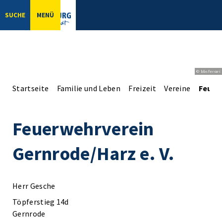
SUCHE
MENÜ
© bbsferrari
Startseite
Familie und Leben
Freizeit
Vereine
Feuerw
Feuerwehrverein
Gernrode/Harz e. V.
Herr Gesche
Töpferstieg 14d
Gernrode