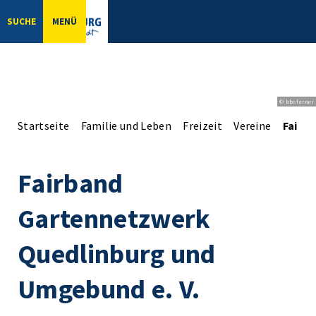
SUCHE
MENÜ
© bbsferrari
Startseite
Familie und Leben
Freizeit
Vereine
Fairb
Fairband
Gartennetzwerk
Quedlinburg und
Umgebund e. V.