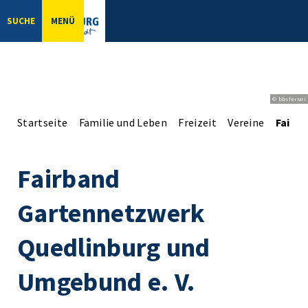
SUCHE
MENÜ
© bbsferrari
Startseite
Familie und Leben
Freizeit
Vereine
Fairb
Fairband
Gartennetzwerk
Quedlinburg und
Umgebund e. V.