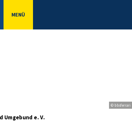
MENÜ
© bbsferrari
d Umgebund e. V.