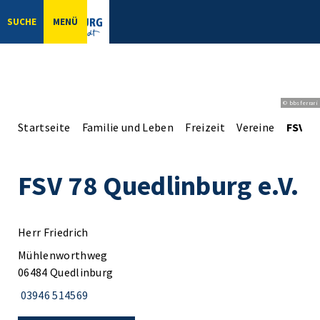
SUCHE
MENÜ
© bbsferrari
Startseite
Familie und Leben
Freizeit
Vereine
FSV 78
FSV 78 Quedlinburg e.V.
Herr Friedrich
Mühlenworthweg
06484 Quedlinburg
03946 514569