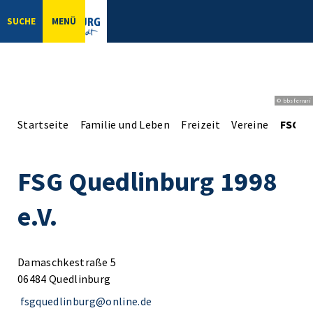
SUCHE
MENÜ
© bbsferrari
Startseite
Familie und Leben
Freizeit
Vereine
FSG Qu
FSG Quedlinburg 1998
e.V.
Damaschkestraße 5
06484 Quedlinburg
fsgquedlinburg@online.de