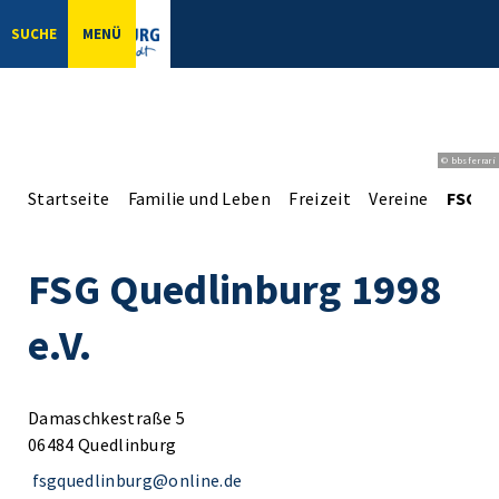
SUCHE
MENÜ
© bbsferrari
Startseite
Familie und Leben
Freizeit
Vereine
FSG Qu
FSG Quedlinburg 1998
e.V.
Damaschkestraße 5
06484 Quedlinburg
fsgquedlinburg@online.de