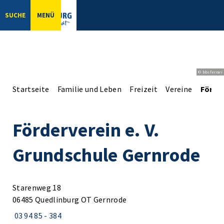
SUCHE
MENÜ
© bbsferrari
Startseite
Familie und Leben
Freizeit
Vereine
Förder
Förderverein e. V.
Grundschule Gernrode
Starenweg 18
06485 Quedlinburg OT Gernrode
03 94 85 - 384