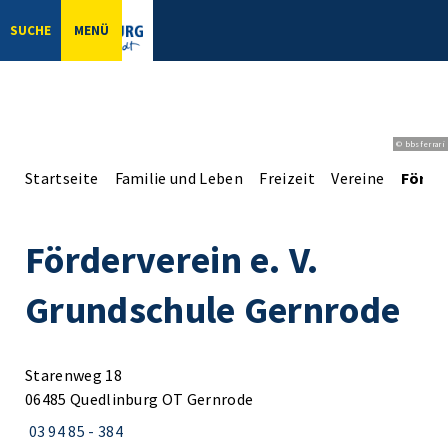
SUCHE
MENÜ
© bbsferrari
Startseite
Familie und Leben
Freizeit
Vereine
Förder
Förderverein e. V.
Grundschule Gernrode
Starenweg 18
06485 Quedlinburg OT Gernrode
03 94 85 - 384