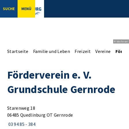
SUCHE
MENÜ
© bbsferrari
Startseite
Familie und Leben
Freizeit
Vereine
Förder
Förderverein e. V.
Grundschule Gernrode
Starenweg 18
06485 Quedlinburg OT Gernrode
03 94 85 - 384