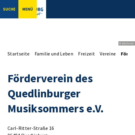
SUCHE
MENÜ
© bbsferrari
Startseite
Familie und Leben
Freizeit
Vereine
Förde
Förderverein des
Quedlinburger
Musiksommers e.V.
Carl-Ritter-Straße 16