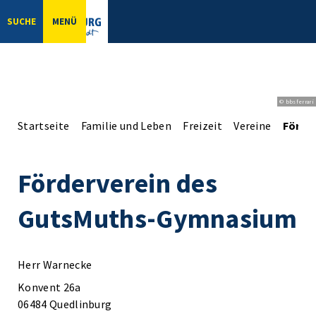
SUCHE
MENÜ
© bbsferrari
Startseite
Familie und Leben
Freizeit
Vereine
Förde
Förderverein des
GutsMuths-Gymnasium
Herr Warnecke
Konvent 26a
06484 Quedlinburg