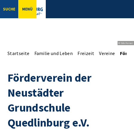
SUCHE
MENÜ
© bbsferrari
Startseite
Familie und Leben
Freizeit
Vereine
Förder
Förderverein der
Neustädter
Grundschule
Quedlinburg e.V.