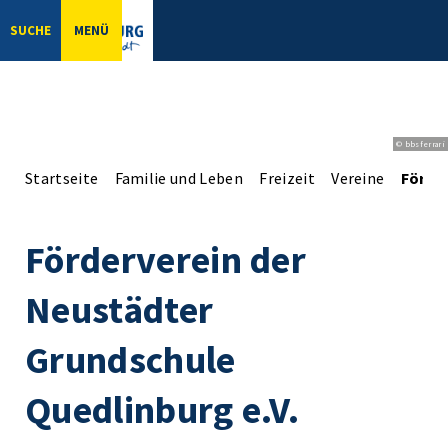
SUCHE
MENÜ
© bbsferrari
Startseite
Familie und Leben
Freizeit
Vereine
Förder
Förderverein der
Neustädter
Grundschule
Quedlinburg e.V.