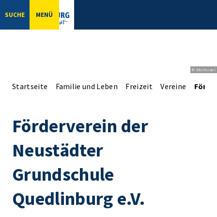
SUCHE
MENÜ
© bbsferrari
Startseite
Familie und Leben
Freizeit
Vereine
Förder
Förderverein der
Neustädter
Grundschule
Quedlinburg e.V.